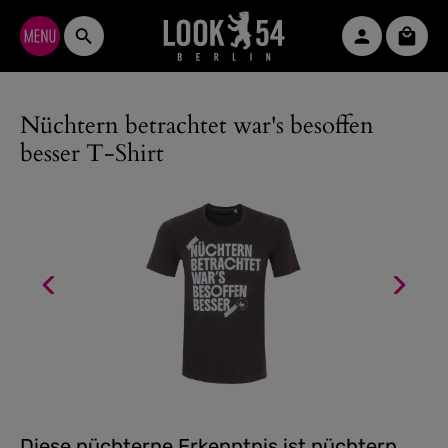
Zum Hauptinhalt springen
Waren
Nüchtern betrachtet war's besoffen
besser T-Shirt
Diese nüchterne Erkenntnis ist nüchtern