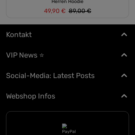
Herren Hoodie
49,90 €
89,00 €
Regulärer Preis:
Verkaufspreis:
Kontakt
VIP News ⭐
Social-Media: Latest Posts
Webshop Infos