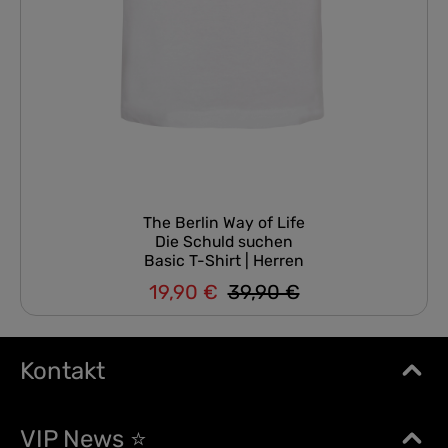
The Berlin Way of Life
Die Schuld suchen
Basic T-Shirt | Herren
19,90 €
39,90 €
Regulärer Preis:
Verkaufspreis:
Kontakt
VIP News ⭐