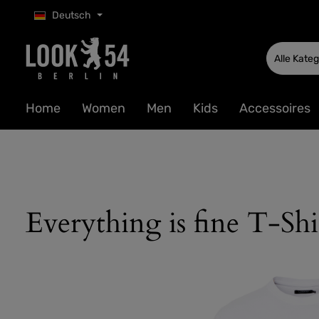
Deutsch
 Hauptinhalt springen
Zur Suche springen
Zur Hauptnavigation springen
Alle Kate
Home
Women
Men
Kids
Accessoires
Everything is fine T-Shi