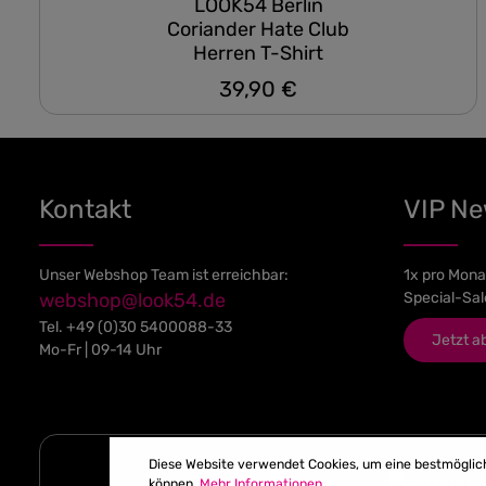
LOOK54 Berlin
Coriander Hate Club
Herren T-Shirt
39,90 €
Regulärer Preis:
Kontakt
VIP N
Unser Webshop Team ist erreichbar:
1x pro Mona
webshop@look54.de
Special-Sal
Tel.
+49 (0)30 5400088-33
Jetzt a
Mo-Fr | 09-14 Uhr
Diese Website verwendet Cookies, um eine bestmöglic
können.
Mehr Informationen ...