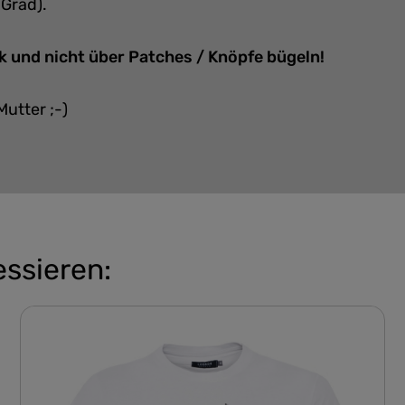
 Grad).
k und nicht über Patches / Knöpfe bügeln!
Mutter ;-)
essieren: