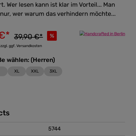
t. Wer lesen kann ist klar im Vorteil... Man
h nur, wer warum das verhindern möchte...
 €*
39,90 €*
%
 zzgl. ggf. Versandkosten
Bitte Größe wählen: (Herren)
XL
XXL
3XL
cts
5744