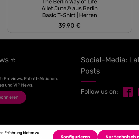
The Berlin Way of Life
Allet Jute® aus Berlin
Basic T-Shirt | Herren
39,90 €
Regulärer Preis:
ews ⭐
Social-Media: La
Posts
t: Previews, Rabatt-Aktionen,
es und VIP News.
Follow us on:
bonnieren
he Erfahrung bieten zu
Konfigurieren
Nur technisch