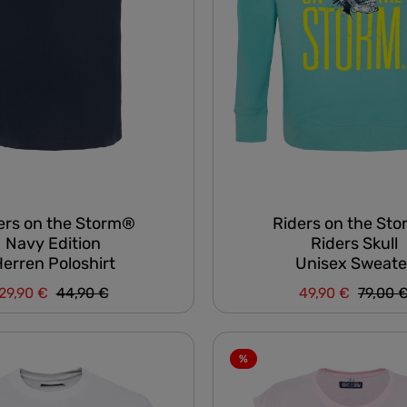
ers on the Storm®
Riders on the St
Navy Edition
Riders Skull
erren Poloshirt
Unisex Sweate
Regulärer Preis:
Regulär
29,90 €
44,90 €
49,90 €
79,00 
Verkaufspreis:
Verkaufspreis:
%