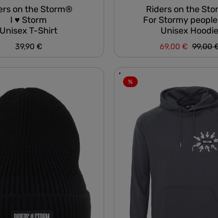
ers on the Storm®
Riders on the St
I ♥ Storm
For Stormy people
Unisex T-Shirt
Unisex Hoodi
Regulär
39,90 €
69,00 €
99,00 
Regulärer Preis:
Verkaufspreis:
%