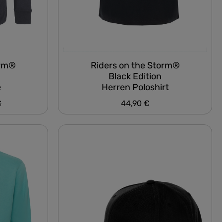
orm®
Riders on the Storm®
Black Edition
e
Herren Poloshirt
er Preis:
€
44,90 €
Regulärer Preis: