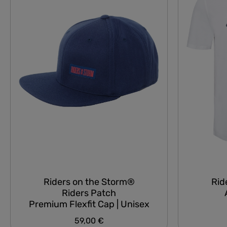
Riders on the Storm®
Rid
Riders Patch
Premium Flexfit Cap | Unisex
59,00 €
Regulärer Preis: