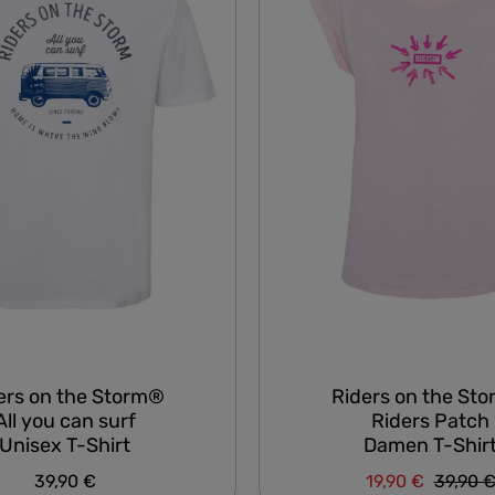
ers on the Storm®
Riders on the St
All you can surf
Riders Patch
Unisex T-Shirt
Damen T-Shir
Regulär
39,90 €
19,90 €
39,90 
Regulärer Preis:
Verkaufspreis: