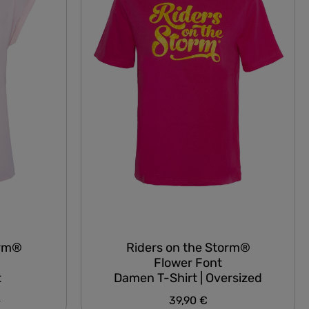
orm®
Riders on the Storm®
Flower Font
t
Damen T-Shirt | Oversized
er Preis:
€
39,90 €
Regulärer Preis: