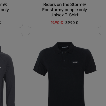
orm®
Riders on the Storm®
 only
For stormy people only
e
Unisex T-Shirt
er Preis:
Regulärer Preis:
€
19,90 €
39,90 €
Verkaufspreis: