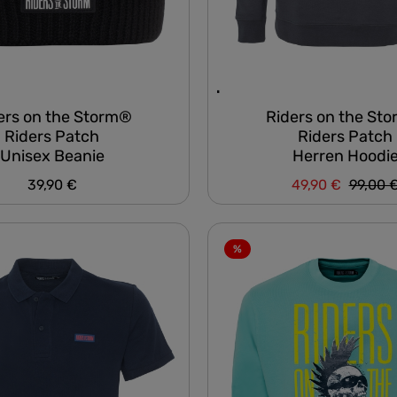
ers on the Storm®
Riders on the St
Riders Patch
Riders Patch
Unisex Beanie
Herren Hoodi
Regulär
39,90 €
49,90 €
99,00 
Regulärer Preis:
Verkaufspreis:
%