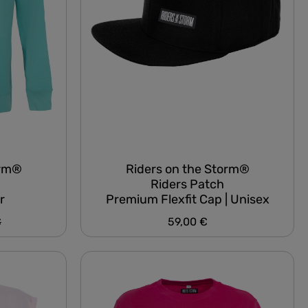
orm®
Riders on the Storm®
Riders Patch
r
Premium Flexfit Cap | Unisex
er Preis:
€
59,00 €
Regulärer Preis: