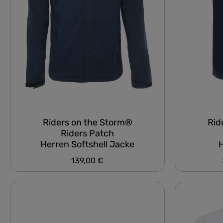
Riders on the Storm®
Rid
Riders Patch
Herren Softshell Jacke
H
139,00 €
Regulärer Preis: