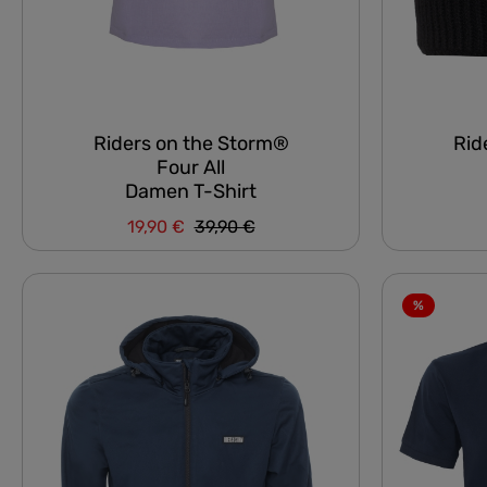
Riders on the Storm®
Rid
Four All
Damen T-Shirt
Regulärer Preis:
19,90 €
39,90 €
Verkaufspreis:
%