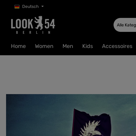
Deutsch
 Hauptinhalt springen
Zur Suche springen
Zur Hauptnavigation springen
Alle Kate
Home
Women
Men
Kids
Accessoires
Bildergalerie überspringen