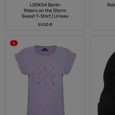
LOOK54 Berlin
Rid
Riders on the Storm
Sweat T-Shirt | Unisex
59,00 €
Regulärer Preis:
%