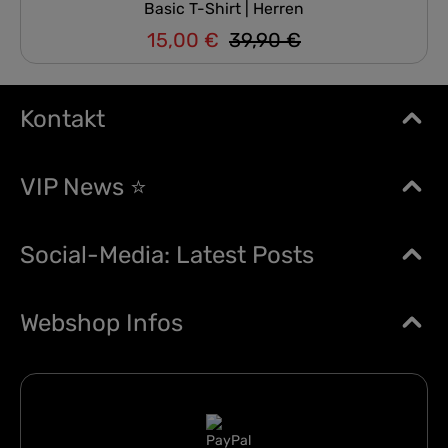
Basic T-Shirt | Herren
15,00 €
39,90 €
Regulärer Preis:
Verkaufspreis:
Kontakt
VIP News ⭐
Social-Media: Latest Posts
Webshop Infos