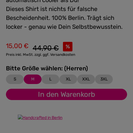
automatisch cooler als Du!
Dieses Shirt ist nichts für falsche
Bescheidenheit. 100% Berlin. Trägt sich
locker - genau wie Dein Selbstbewusstein.
15,00 €
Regulärer Preis:
%
44,90 €
Verkaufspreis:
Preis inkl. MwSt. zzgl. ggf. Versandkosten
Bitte Größe wählen: (Herren)
S
M
L
XL
XXL
3XL
In den Warenkorb