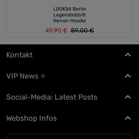
LOOK54 Berlin
Legendaddy®
Herren Hoodie
49,90 €
89,00 €
Regulärer Preis:
Verkaufspreis:
Kontakt
VIP News ⭐
Social-Media: Latest Posts
Webshop Infos