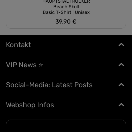
HAUPTSTADTROCKER
Beach Skull
Basic T-Shirt | Unisex
39,90 €
Regulärer Preis:
Kontakt
VIP News ⭐
Social-Media: Latest Posts
Webshop Infos