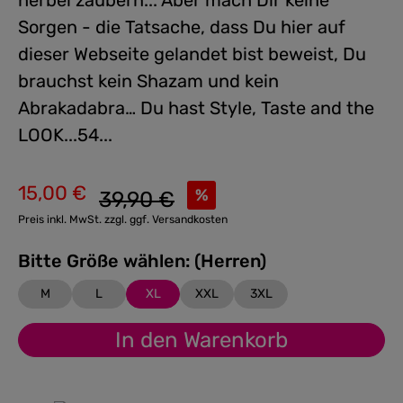
herbei zaubern... Aber mach Dir keine
Sorgen - die Tatsache, dass Du hier auf
dieser Webseite gelandet bist beweist, Du
brauchst kein Shazam und kein
Abrakadabra… Du hast Style, Taste and the
LOOK...54...
15,00 €
Regulärer Preis:
%
39,90 €
Verkaufspreis:
Preis inkl. MwSt. zzgl. ggf. Versandkosten
Bitte Größe wählen: (Herren)
M
L
XL
XXL
3XL
In den Warenkorb