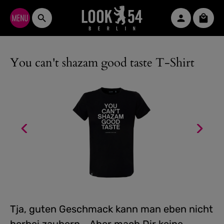
Zum Hauptinhalt springen
Waren
You can't shazam good taste T-Shirt
Tja, guten Geschmack kann man eben nicht