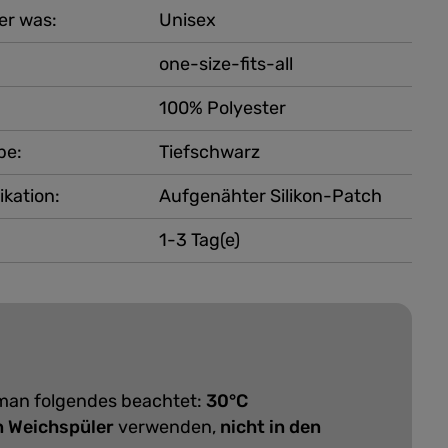
er was:
Unisex
one-size-fits-all
100% Polyester
be:
Tiefschwarz
ikation:
Aufgenähter Silikon-Patch
1-3 Tag(e)
 man folgendes beachtet:
30°C
n Weichspüler
verwenden,
nicht in den