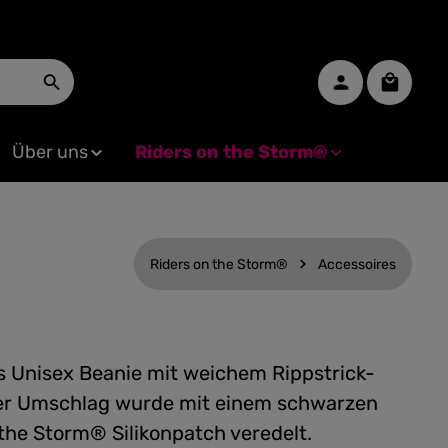
Warenko
Über uns
Riders on the Storm®
Riders on the Storm®
Accessoires
 Unisex Beanie mit weichem Rippstrick-
er Umschlag wurde mit einem schwarzen
the Storm® Silikonpatch veredelt.