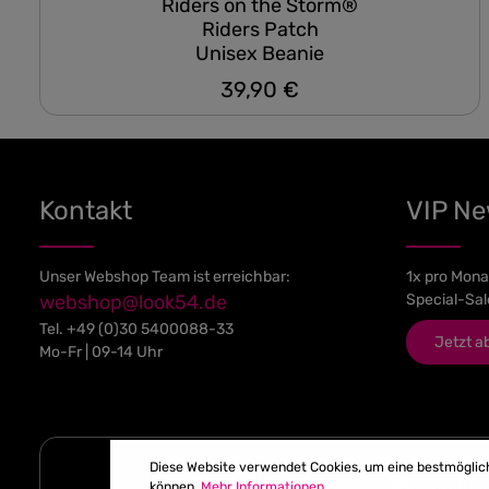
Riders on the Storm®
Riders Patch
Unisex Beanie
39,90 €
Regulärer Preis:
Kontakt
VIP N
Unser Webshop Team ist erreichbar:
1x pro Mona
webshop@look54.de
Special-Sal
Tel.
+49 (0)30 5400088-33
Jetzt a
Mo-Fr | 09-14 Uhr
Diese Website verwendet Cookies, um eine bestmöglic
können.
Mehr Informationen ...