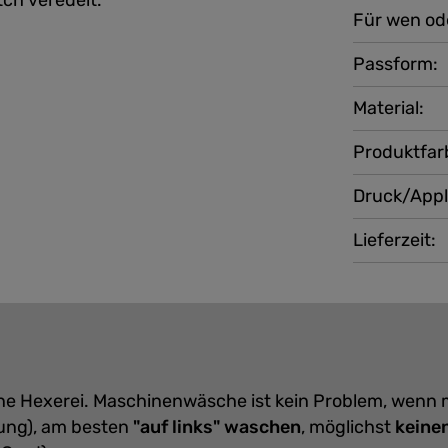
ch veredelt.
Für wen od
Passform:
Material:
Produktfar
Druck/Appl
Lieferzeit:
eine Hexerei. Maschinenwäsche ist kein Problem, wenn
ung), am besten
"auf links" waschen
, möglichst
keine