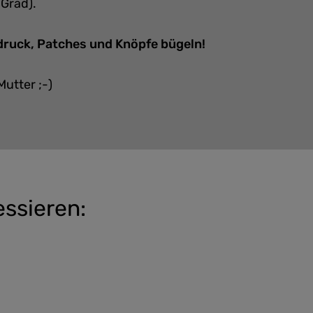
 Grad).
bdruck, Patches und Knöpfe bügeln!
Mutter ;-)
essieren: