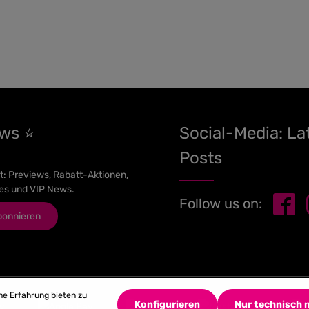
ews ⭐
Social-Media: La
Posts
t: Previews, Rabatt-Aktionen,
es und VIP News.
Follow us on:
bonnieren
he Erfahrung bieten zu
Konfigurieren
Nur technisch