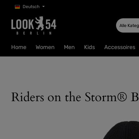
Deutsch
 Hauptinhalt springen
Zur Suche springen
Zur Hauptnavigation springen
Alle Kate
Home
Women
Men
Kids
Accessoires
Riders on the Storm® B