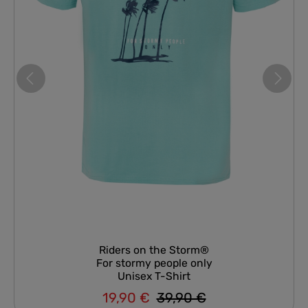
Riders on the Storm®
For stormy people only
Unisex T-Shirt
19,90 €
39,90 €
Regulärer Preis:
Verkaufspreis: