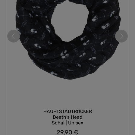
HAUPTSTADTROCKER
Death's Head
Schal | Unisex
29,90 €
Regulärer Preis: