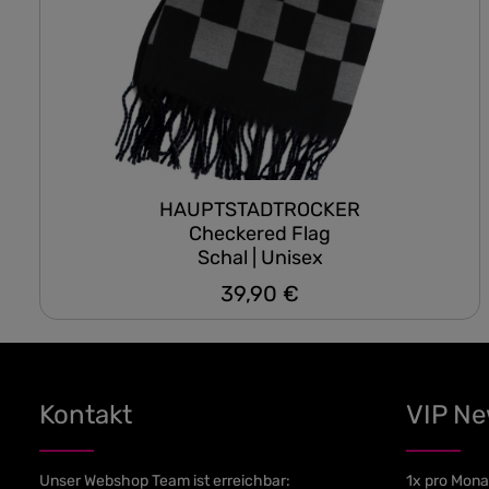
HAUPTSTADTROCKER
Checkered Flag
Schal | Unisex
39,90 €
Regulärer Preis:
Kontakt
VIP N
Unser Webshop Team ist erreichbar:
1x pro Mona