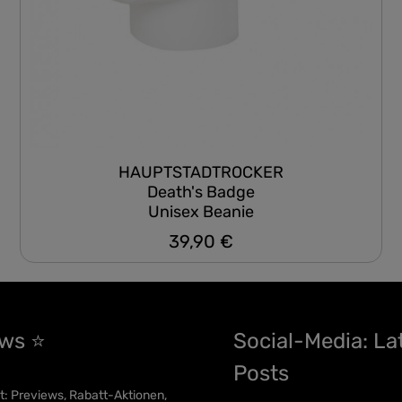
HAUPTSTADTROCKER
Death's Badge
Unisex Beanie
39,90 €
Regulärer Preis:
ews ⭐
Social-Media: La
Posts
t: Previews, Rabatt-Aktionen,