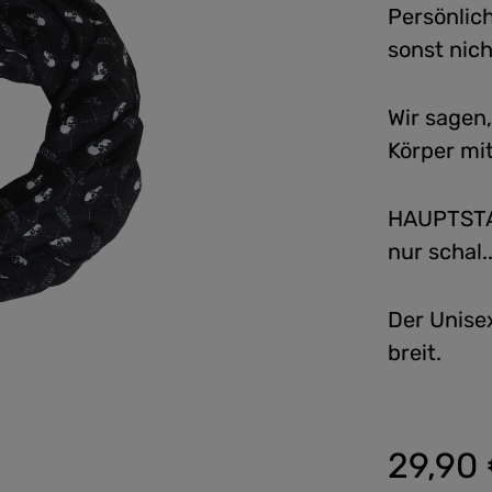
Persönlich
sonst nich
Wir sagen
Körper mi
HAUPTSTAD
nur schal..
Der Unise
breit.
29,90
Regulärer Preis