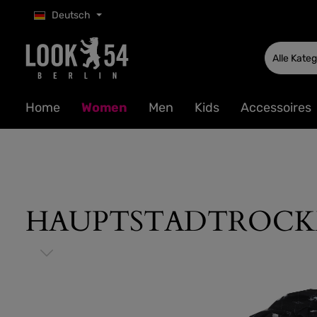
Deutsch
 Hauptinhalt springen
Zur Suche springen
Zur Hauptnavigation springen
Alle Kate
Home
Women
Men
Kids
Accessoires
HAUPTSTADTROCKER