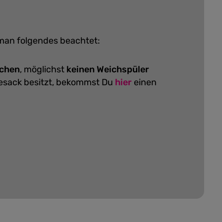
 man folgendes beachtet:
schen
, möglichst
keinen Weichspüler
hesack besitzt, bekommst Du
hier
einen