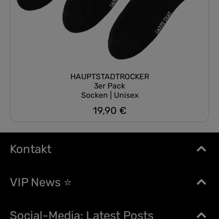
HAUPTSTADTROCKER
3er Pack
Socken | Unisex
19,90 €
Regulärer Preis:
Kontakt
VIP News ⭐
Social-Media: Latest Posts