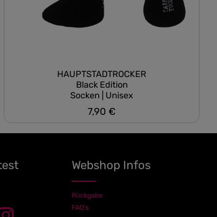
HAUPTSTADTROCKER
Black Edition
Socken | Unisex
7,90 €
Regulärer Preis:
test
Webshop Infos
Rückgabe
FAQ's