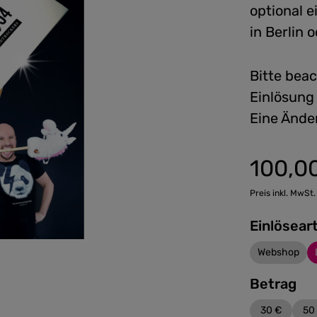
optional 
in Berlin
Bitte beac
Einlösung
Eine Ände
100,0
Regulärer Preis
Preis inkl. MwSt.
Einlösear
Webshop
Betrag
30 €
50