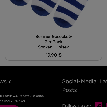
Berliner Gesocks®
3er Pack
Socken | Unisex
19,90 €
Regulärer Preis:
ews ⭐
Social-Media: La
Posts
t: Previews, Rabatt-Aktionen,
es und VIP News.
Follow us on: