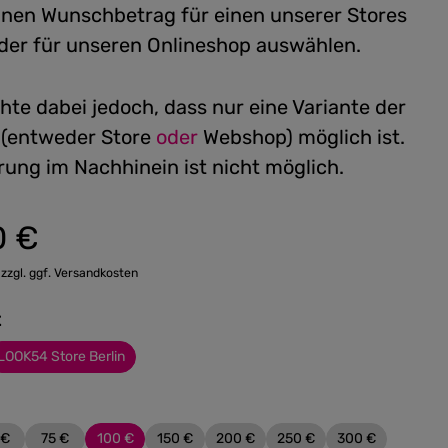
einen Wunschbetrag für einen unserer Stores
 oder für unseren Onlineshop auswählen.
hte dabei jedoch, dass nur eine Variante der
 (entweder Store
oder
Webshop) möglich ist.
rung im Nachhinein ist nicht möglich.
0 €
:
 zzgl. ggf. Versandkosten
t
LOOK54 Store Berlin
 €
75 €
100 €
150 €
200 €
250 €
300 €