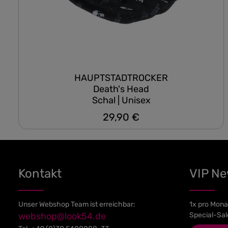
HAUPTSTADTROCKER
Death's Head
Schal | Unisex
29,90 €
Regulärer Preis:
Kontakt
VIP N
Unser Webshop Team ist erreichbar:
1x pro Mona
webshop@look54.de
Special-Sal