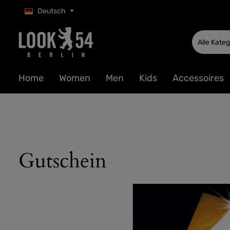
Deutsch
 Hauptinhalt springen
Zur Suche springen
Zur Hauptnavigation springen
Alle Kate
Home
Women
Men
Kids
Accessoires
Gutschein