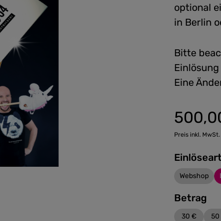
optional 
in Berlin
Bitte beac
Einlösung
Eine Ände
500,0
Regulärer Preis
Preis inkl. MwSt.
Einlösear
Webshop
Betrag
30 €
50