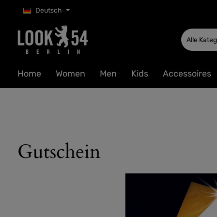
Deutsch
 Hauptinhalt springen
Zur Suche springen
Zur Hauptnavigation springen
Alle Kate
Home
Women
Men
Kids
Accessoires
Gutschein