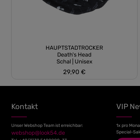
HAUPTSTADTROCKER
Death's Head
Schal | Unisex
29,90 €
Regulärer Preis:
Kontakt
VIP N
Unser Webshop Team ist erreichbar:
1x pro Mona
webshop@look54.de
Special-Sal