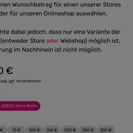
einen Wunschbetrag für einen unserer Stores
 oder für unseren Onlineshop auswählen.
hte dabei jedoch, dass nur eine Variante der
 (entweder Store
oder
Webshop) möglich ist.
rung im Nachhinein ist nicht möglich.
0 €
:
 zzgl. ggf. Versandkosten
t
LOOK54 Store Berlin
 €
75 €
100 €
150 €
200 €
250 €
300 €