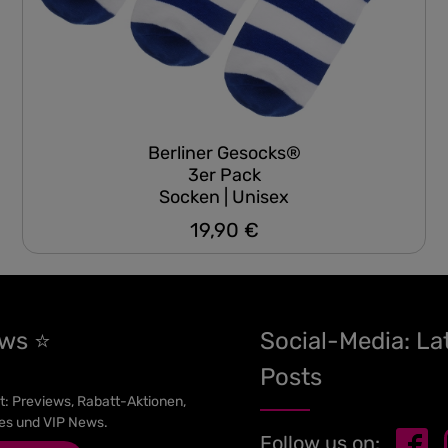
Berliner Gesocks®
3er Pack
Socken | Unisex
19,90 €
Regulärer Preis:
ews ⭐
Social-Media: La
Posts
t: Previews, Rabatt-Aktionen,
es und VIP News.
Follow us on: