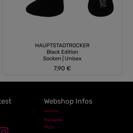
HAUPTSTADTROCKER
Black Edition
Socken | Unisex
7,90 €
Regulärer Preis:
test
Webshop Infos
Rückgabe
FAQ's