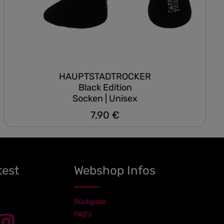
HAUPTSTADTROCKER
Black Edition
Socken | Unisex
7,90 €
Regulärer Preis:
test
Webshop Infos
Rückgabe
FAQ's