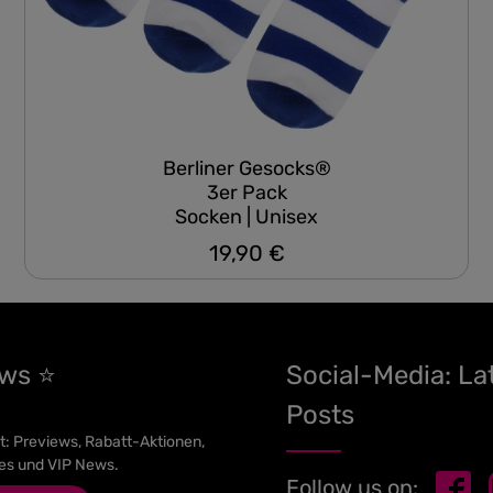
Berliner Gesocks®
3er Pack
Socken | Unisex
19,90 €
Regulärer Preis:
ews ⭐
Social-Media: La
Posts
t: Previews, Rabatt-Aktionen,
es und VIP News.
Follow us on: