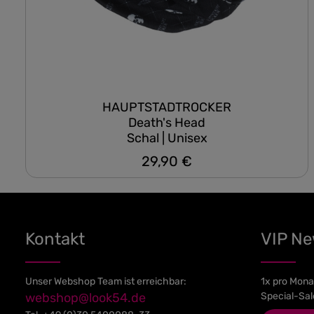
HAUPTSTADTROCKER
Death's Head
Schal | Unisex
29,90 €
Regulärer Preis:
Kontakt
VIP N
Unser Webshop Team ist erreichbar:
1x pro Mona
webshop@look54.de
Special-Sal