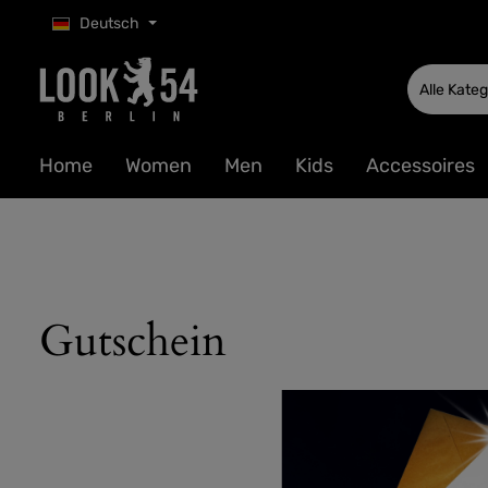
Deutsch
 Hauptinhalt springen
Zur Suche springen
Zur Hauptnavigation springen
Alle Kate
Home
Women
Men
Kids
Accessoires
Gutschein