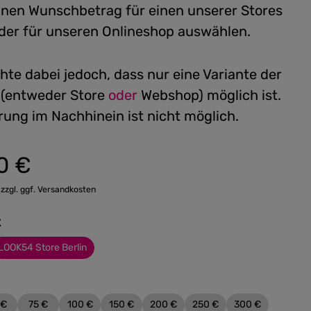
einen Wunschbetrag für einen unserer Stores
 oder für unseren Onlineshop auswählen.
hte dabei jedoch, dass nur eine Variante der
 (entweder Store
oder
Webshop) möglich ist.
rung im Nachhinein ist nicht möglich.
0 €
:
 zzgl. ggf. Versandkosten
t
LOOK54 Store Berlin
 €
75 €
100 €
150 €
200 €
250 €
300 €