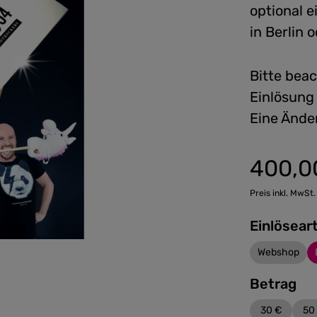
optional 
in Berlin
Bitte beac
Einlösung
Eine Ände
400,0
Regulärer Preis
Preis inkl. MwSt.
Einlösear
Webshop
Betrag
30 €
50