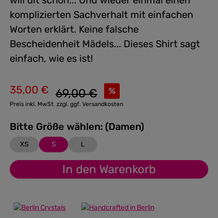
will dit schon... Und wieder einmal einen
komplizierten Sachverhalt mit einfachen
Worten erklärt. Keine falsche
Bescheidenheit Mädels... Dieses Shirt sagt
einfach, wie es ist!
35,00 €
Regulärer Preis:
%
69,00 €
Verkaufspreis:
Preis inkl. MwSt. zzgl. ggf. Versandkosten
Bitte Größe wählen: (Damen)
XS
S
L
In den Warenkorb