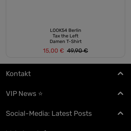
LOOK54 Berlin
Tax the Left
Damen T-Shirt
15,00 €
49,90 €
Regulärer Preis:
Verkaufspreis:
Kontakt
VIP News ⭐
Social-Media: Latest Posts