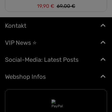
19,90 €
69,00 €
Regulärer Preis:
Verkaufspreis:
Kontakt
VIP News ⭐
Social-Media: Latest Posts
Webshop Infos