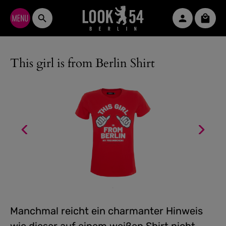
Zum Hauptinhalt springen
Waren
This girl is from Berlin Shirt
Manchmal reicht ein charmanter Hinweis