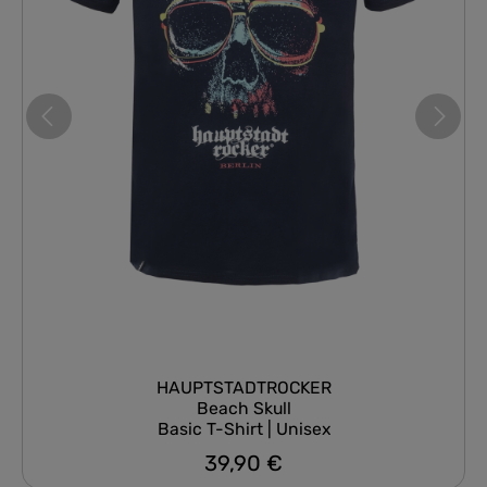
HAUPTSTADTROCKER
Beach Skull
Basic T-Shirt | Unisex
39,90 €
Regulärer Preis: