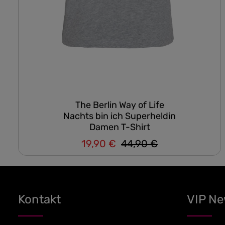
The Berlin Way of Life
Nachts bin ich Superheldin
Damen T-Shirt
19,90 €
44,90 €
Regulärer Preis:
Verkaufspreis:
Kontakt
VIP N