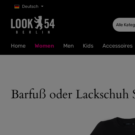
Deutsch
 Hauptinhalt springen
Zur Suche springen
Zur Hauptnavigation springen
Alle Kate
Home
Women
Men
Kids
Accessoires
Barfuß oder Lackschuh 