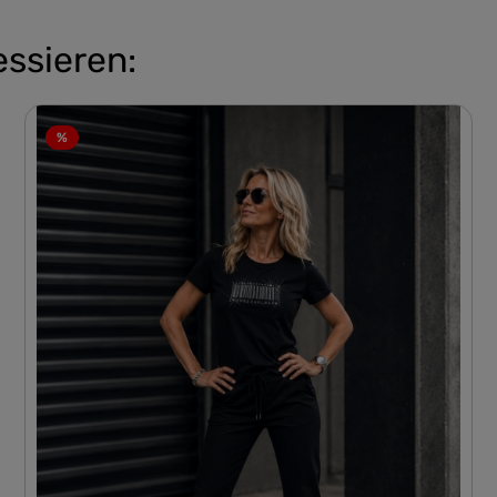
essieren:
%