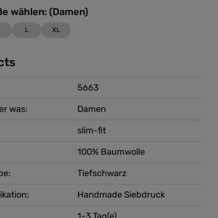
Bitte Größe wählen: (Damen)
M
L
XL
cts
5663
er was:
Damen
slim-fit
100% Baumwolle
be:
Tiefschwarz
ikation:
Handmade Siebdruck
1-3 Tag(e)