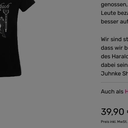
genossen,
Leute bez
besser a
Wir sind s
dass wir 
des Haral
dabei sein
Juhnke Sh
Auch als
H
39,90
Preis inkl. MwSt.