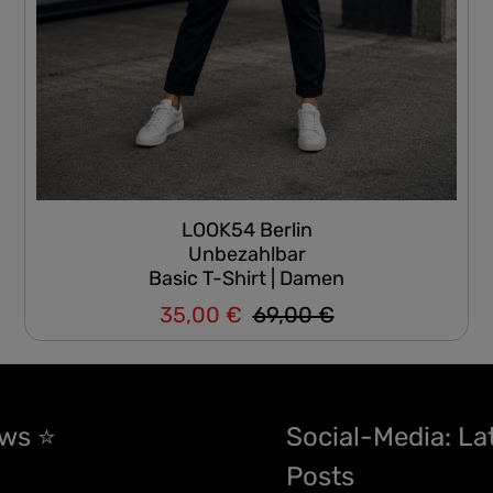
LOOK54 Berlin
Unbezahlbar
Basic T-Shirt | Damen
35,00 €
69,00 €
Regulärer Preis:
Verkaufspreis:
ews ⭐
Social-Media: La
Posts