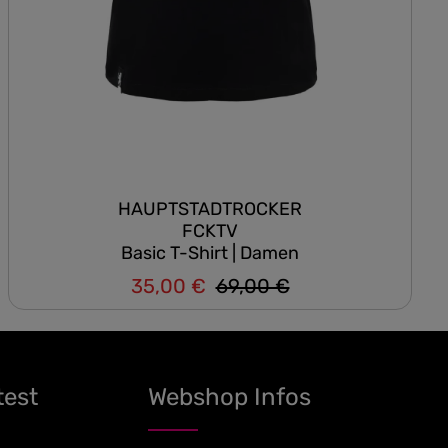
HAUPTSTADTROCKER
FCKTV
Basic T-Shirt | Damen
35,00 €
69,00 €
Regulärer Preis:
Verkaufspreis:
test
Webshop Infos