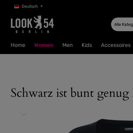
Deutsch
 Hauptinhalt springen
Zur Suche springen
Zur Hauptnavigation springen
Alle Kate
Home
Women
Men
Kids
Accessoires
Schwarz ist bunt genug