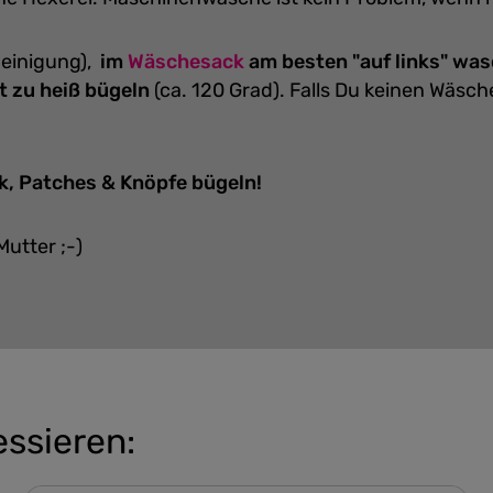
einigung),
im
Wäschesack
am besten "auf links" wa
t zu heiß bügeln
(ca. 120 Grad).
Falls Du keinen Wäsc
k, Patches & Knöpfe bügeln!
Mutter ;-)
essieren: