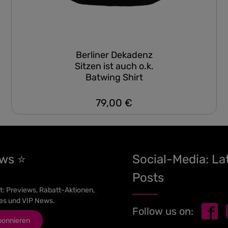
Berliner Dekadenz
Sitzen ist auch o.k.
Batwing Shirt
79,00 €
Regulärer Preis:
ews ⭐
Social-Media: La
Posts
t: Previews, Rabatt-Aktionen,
es und VIP News.
Follow us on:
bonnieren