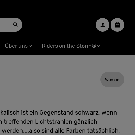
Warenko
Über uns
Riders on the Storm®
Women
ikalisch ist ein Gegenstand schwarz, wenn
hn treffenden Lichtstrahlen gänzlich
 werden....also sind alle Farben tatsächlich,