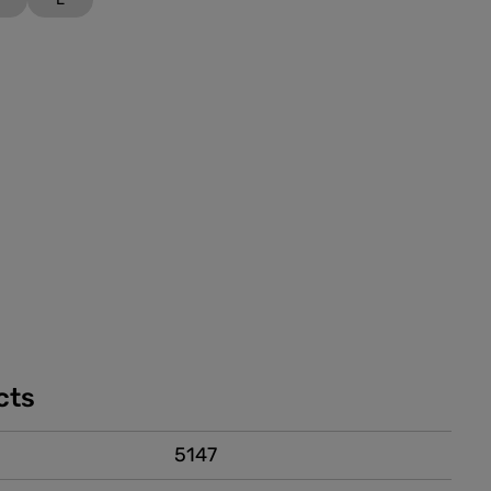
cts
5147