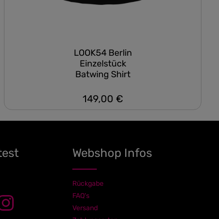
LOOK54 Berlin
Einzelstück
Batwing Shirt
149,00 €
Regulärer Preis:
test
Webshop Infos
Rückgabe
FAQ's
Versand