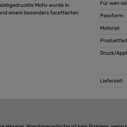
Für wen od
z siebgedruckte Motiv wurde in
und einem besonders facettierten
Passform:
Material:
Produktfar
Druck/Appl
Lieferzeit:
eine Hexerei. Maschinenwäsche ist kein Problem, wenn