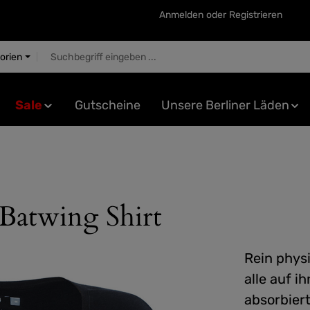
Anmelden
oder
Registrieren
gorien
Sale
Gutscheine
Unsere Berliner Läden
 Batwing Shirt
Rein phys
alle auf i
absorbiert