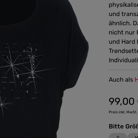
physikalis
und trans
ähnlich. 
nicht nur 
und Hard R
Trendsett
Individual
Auch als
H
99,00
Preis inkl. MwSt.
S