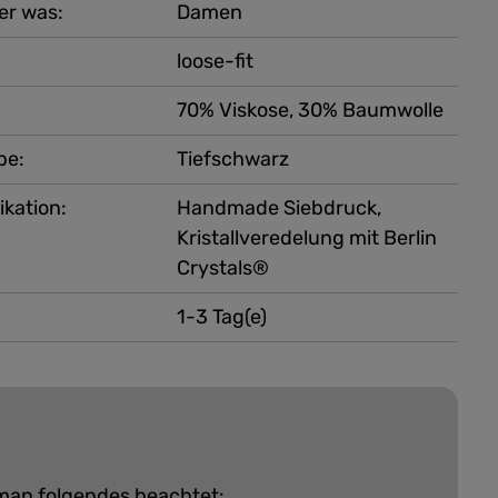
er was:
Damen
loose-fit
70% Viskose, 30% Baumwolle
be:
Tiefschwarz
ikation:
Handmade Siebdruck,
Kristallveredelung mit Berlin
Crystals®
1-3 Tag(e)
 man folgendes beachtet: