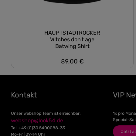
HAUPTSTADTROCKER
Witches don't age
Batwing Shirt
89,00 €
Regulärer Preis:
Kontakt
VIP N
Unser Webshop Team ist erreichbar:
1x pro Mona
webshop@look54.de
Special-Sal
Tel.
+49 (0)30 5400088-33
Jetzt a
Mo-Fr | 09-14 Uhr