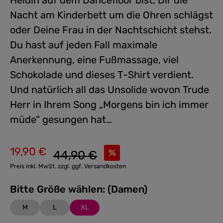
Heldin auf dem Dancefloor bist, Dir die
Nacht am Kinderbett um die Ohren schlägst
oder Deine Frau in der Nachtschicht stehst.
Du hast auf jeden Fall maximale
Anerkennung, eine Fußmassage, viel
Schokolade und dieses T-Shirt verdient.
Und natürlich all das Unsolide wovon Trude
Herr in Ihrem Song „Morgens bin ich immer
müde“ gesungen hat…
19,90 €
Regulärer Preis:
%
44,90 €
Verkaufspreis:
Preis inkl. MwSt. zzgl. ggf. Versandkosten
Bitte Größe wählen: (Damen)
M
L
XL