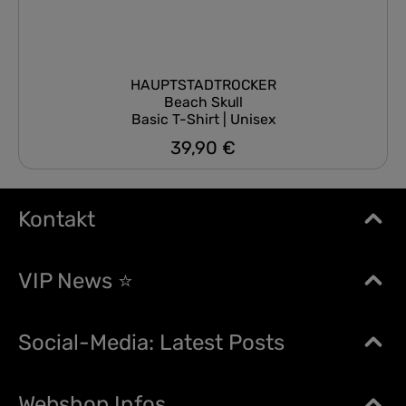
HAUPTSTADTROCKER
Beach Skull
Basic T-Shirt | Unisex
39,90 €
Regulärer Preis:
Kontakt
VIP News ⭐
Social-Media: Latest Posts
Webshop Infos