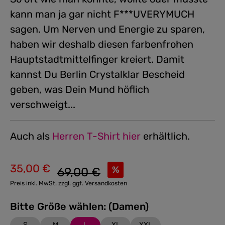
kann man ja gar nicht F***UVERYMUCH
sagen. Um Nerven und Energie zu sparen,
haben wir deshalb diesen farbenfrohen
Hauptstadtmittelfinger kreiert. Damit
kannst Du Berlin Crystalklar Bescheid
geben, was Dein Mund höflich
verschweigt...
Auch als
Herren T-Shirt hier
erhältlich.
35,00 €
Regulärer Preis:
%
69,00 €
Verkaufspreis:
Preis inkl. MwSt. zzgl. ggf. Versandkosten
Bitte Größe wählen: (Damen)
S
M
L
XL
XXL