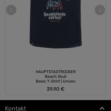
HAUPTSTADTROCKER
Beach Skull
Basic T-Shirt | Unisex
39,90 €
Regulärer Preis:
Kontakt