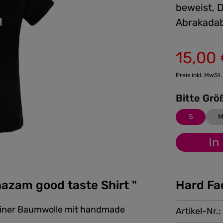
beweist, 
Abrakadabr
15,00
Verkaufspreis:
Preis inkl. MwSt.
S
In
azam good taste Shirt "
Hard Fa
reiner Baumwolle mit handmade
Artikel-Nr.: