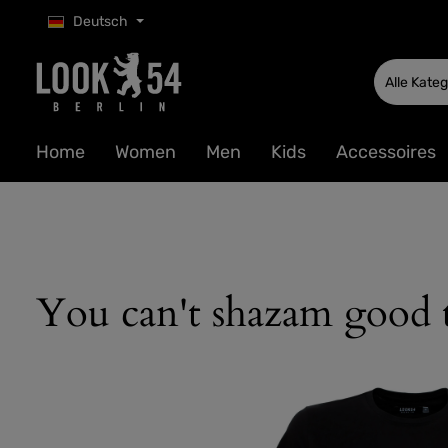
Deutsch
 Hauptinhalt springen
Zur Suche springen
Zur Hauptnavigation springen
Alle Kate
Home
Women
Men
Kids
Accessoires
You can't shazam good t