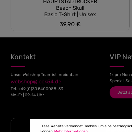
HAUPTSTADTROCKER
Beach Skull
Basic T-Shirt | Unisex
39,90 €
Regulärer Preis:
Kontakt
VIP N
Unser Webshop Team ist erreichbar:
1x pro Mona
webshop@look54.de
Special-Sal
Tel.
+49 (0)30 5400088-33
Jetzt a
Mo-Fr | 09-14 Uhr
Diese Website verwendet Cookies, um eine bestmöglic
können.
Mehr Informationen ...