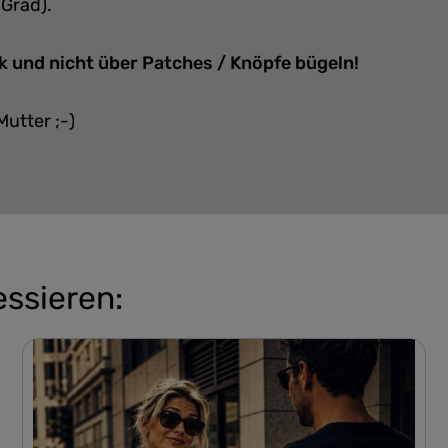
 Grad).
k und nicht über Patches / Knöpfe bügeln!
Mutter ;-)
essieren: