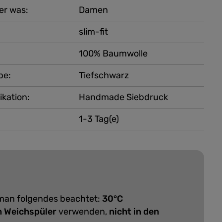
er was:
Damen
slim-fit
100% Baumwolle
be:
Tiefschwarz
ikation:
Handmade Siebdruck
1-3 Tag(e)
 man folgendes beachtet:
30°C
n Weichspüler
verwenden,
nicht in den