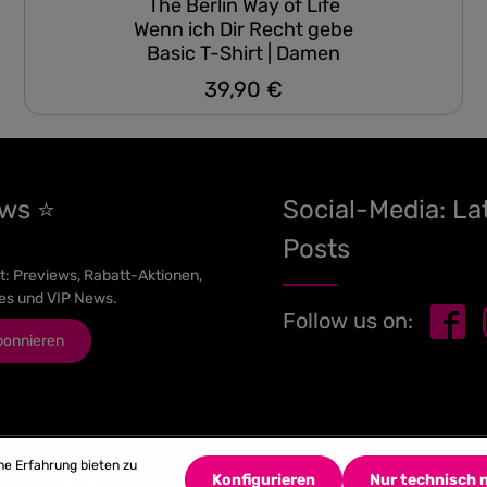
The Berlin Way of Life
Wenn ich Dir Recht gebe
Basic T-Shirt | Damen
39,90 €
Regulärer Preis:
ews ⭐
Social-Media: La
Posts
t: Previews, Rabatt-Aktionen,
es und VIP News.
Follow us on:
bonnieren
he Erfahrung bieten zu
Konfigurieren
Nur technisch