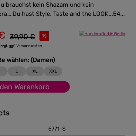
Du brauchst kein Shazam und kein
a… Du hast Style, Taste and the LOOK...54...
 €
Regulärer Preis:
39,90 €
%
 zzgl. ggf. Versandkosten
Bitte Größe wählen: (Damen)
M
L
XL
XXL
 den Warenkorb
cts
5771-S