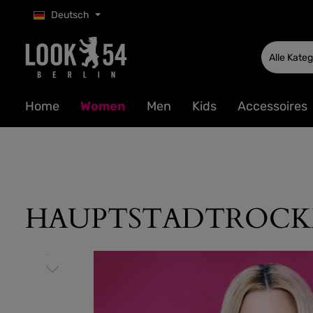
Deutsch
 Hauptinhalt springen
Zur Suche springen
Zur Hauptnavigation springen
Alle Kate
Home
Women
Men
Kids
Accessoires
HAUPTSTADTROCKER 