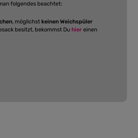
 man folgendes beachtet:
schen
, möglichst
keinen Weichspüler
hesack besitzt, bekommst Du
hier
einen