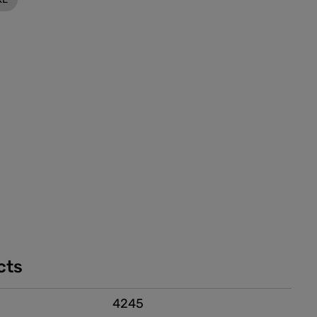
cts
4245