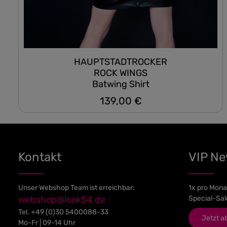
HAUPTSTADTROCKER
ROCK WINGS
Batwing Shirt
139,00 €
Regulärer Preis:
Kontakt
VIP N
Unser Webshop Team ist erreichbar:
1x pro Mona
webshop@look54.de
Special-Sal
Tel.
+49 (0)30 5400088-33
Jetzt a
Mo-Fr | 09-14 Uhr