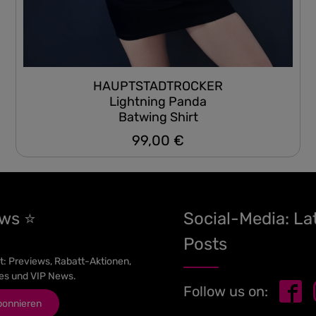
HAUPTSTADTROCKER
Lightning Panda
Batwing Shirt
99,00 €
Regulärer Preis:
ews ⭐
Social-Media: La
Posts
t: Previews, Rabatt-Aktionen,
es und VIP News.
Follow us on:
bonnieren