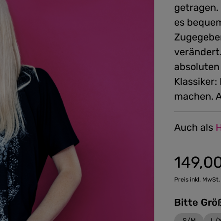
getragen. 
es bequem 
Zugegeben
verändert
absoluten 
Klassiker:
machen. A
Auch als
H
149,0
Preis inkl. MwSt.
S/M
L/