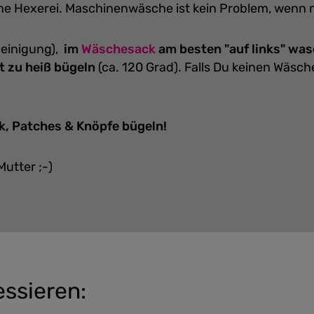
eine Hexerei. Maschinenwäsche ist kein Problem, wenn
einigung),
im
Wäschesack
am besten "auf links" wa
t zu heiß bügeln
(ca. 120 Grad).
Falls Du keinen Wäsc
k, Patches & Knöpfe bügeln!
Mutter ;-)
essieren: