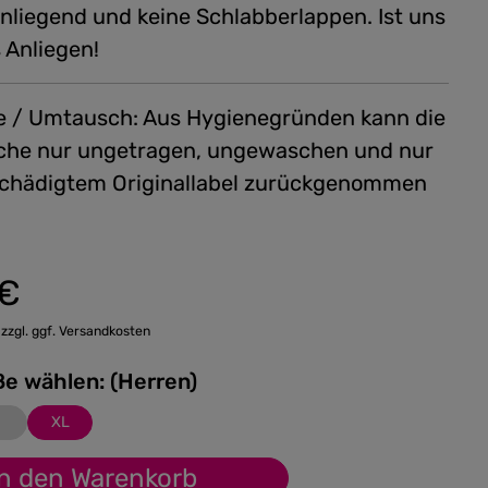
anliegend und keine Schlabberlappen. Ist uns
 Anliegen!
 / Umtausch: Aus Hygienegründen kann die
he nur ungetragen, ungewaschen und nur
chädigtem Originallabel zurückgenommen
 €
:
 zzgl. ggf. Versandkosten
Bitte Größe wählen: (Herren)
XL
In den Warenkorb