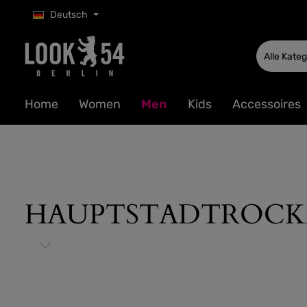
Deutsch
 Hauptinhalt springen
Zur Suche springen
Zur Hauptnavigation springen
Alle Kate
Home
Women
Men
Kids
Accessoires
HAUPTSTADTROCKER B