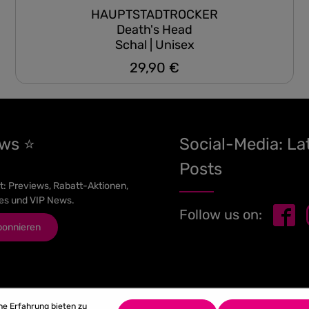
HAUPTSTADTROCKER
Death's Head
Schal | Unisex
29,90 €
Regulärer Preis:
ews ⭐
Social-Media: La
Posts
t: Previews, Rabatt-Aktionen,
es und VIP News.
Follow us on:
bonnieren
he Erfahrung bieten zu