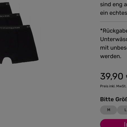
sind eng 
ein echtes
*Rückgabe
Unterwäsc
mit unbes
werden.
39,90
Regulärer Preis
Preis inkl. MwSt.
M
L