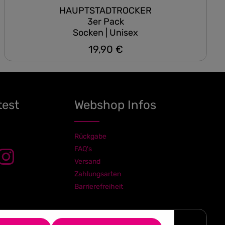
HAUPTSTADTROCKER
3er Pack
Socken | Unisex
19,90 €
Regulärer Preis:
test
Webshop Infos
Rückgabe
FAQ's
Versand
Zahlungsarten
Barrierefreiheit