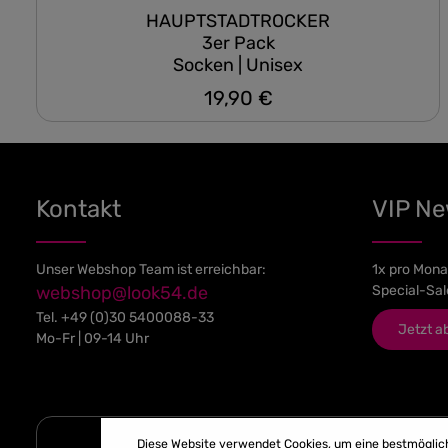
HAUPTSTADTROCKER
3er Pack
Socken | Unisex
19,90 €
Regulärer Preis:
Kontakt
VIP N
Unser Webshop Team ist erreichbar:
1x pro Mona
webshop@look54.de
Special-Sal
Tel.
+49 (0)30 5400088-33
Jetzt a
Mo-Fr | 09-14 Uhr
Diese Website verwendet Cookies, um eine bestmöglic