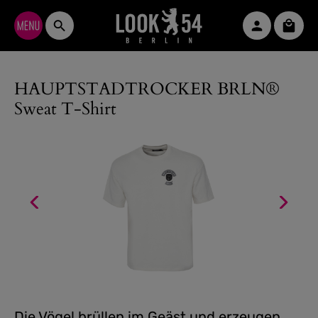
Zum Hauptinhalt springen
Waren
HAUPTSTADTROCKER BRLN®
Sweat T-Shirt
Die Vögel brüllen im Geäst und erzeugen