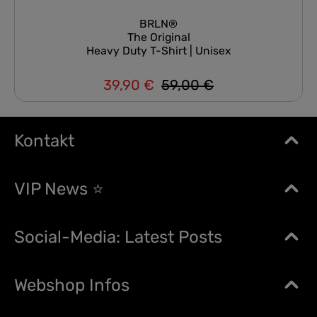
BRLN®
The Original
Heavy Duty T-Shirt | Unisex
39,90 €
59,00 €
Regulärer Preis:
Verkaufspreis:
Kontakt
VIP News ⭐
Social-Media: Latest Posts
Webshop Infos