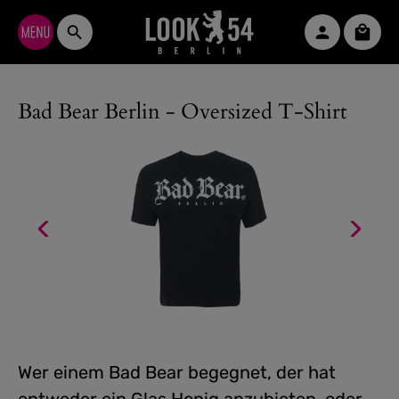
Zum Hauptinhalt springen
Waren
Bad Bear Berlin - Oversized T-Shirt
Wer einem Bad Bear begegnet, der hat