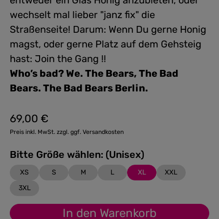
entweder ein Glas Honig anzubieten, oder
wechselt mal lieber "janz fix" die
Straßenseite! Darum: Wenn Du gerne Honig
magst, oder gerne Platz auf dem Gehsteig
hast: Join the Gang !!
Who’s bad? We. The Bears, The Bad
Bears. The Bad Bears Berlin.
69,00 €
Regulärer Preis:
Preis inkl. MwSt. zzgl. ggf. Versandkosten
Bitte Größe wählen: (Unisex)
XS
S
M
L
XL
XXL
3XL
In den Warenkorb