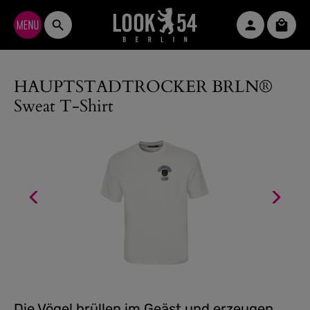
Zum Hauptinhalt springen
Waren
HAUPTSTADTROCKER BRLN®
Sweat T-Shirt
Die Vögel brüllen im Geäst und erzeugen