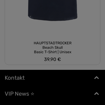
HAUPTSTADTROCKER
Beach Skull
Basic T-Shirt | Unisex
39,90 €
Regulärer Preis:
Kontakt
VIP News ⭐