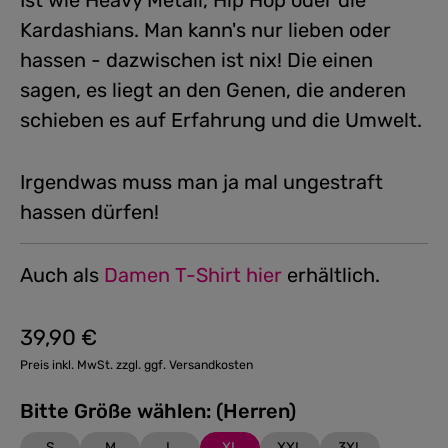
Ist wie Heavy Metall, Hip Hop oder die
Kardashians. Man kann's nur lieben oder
hassen - dazwischen ist nix! Die einen
sagen, es liegt an den Genen, die anderen
schieben es auf Erfahrung und die Umwelt.
Irgendwas muss man ja mal ungestraft
hassen dürfen!
Auch als
Damen T-Shirt hier
erhältlich.
39,90 €
Regulärer Preis:
Preis inkl. MwSt. zzgl. ggf. Versandkosten
Bitte Größe wählen: (Herren)
S
M
L
XL
XXL
3XL