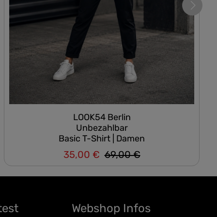
LOOK54 Berlin
Unbezahlbar
Basic T-Shirt | Damen
35,00 €
69,00 €
Regulärer Preis:
Verkaufspreis:
test
Webshop Infos