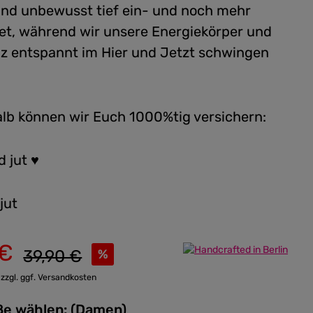
nd unbewusst tief ein- und noch mehr
t, während wir unsere Energiekörper und
z entspannt im Hier und Jetzt schwingen
lb können wir Euch 1000%tig versichern:
d jut ♥
jut
 €
Regulärer Preis:
39,90 €
%
 zzgl. ggf. Versandkosten
Bitte Größe wählen: (Damen)