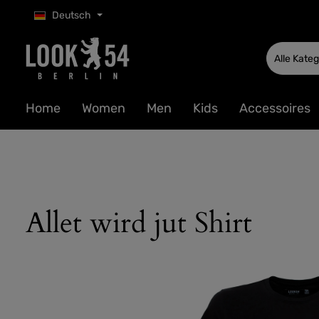
Deutsch
 Hauptinhalt springen
Zur Suche springen
Zur Hauptnavigation springen
Alle Kate
Home
Women
Men
Kids
Accessoires
Allet wird jut Shirt