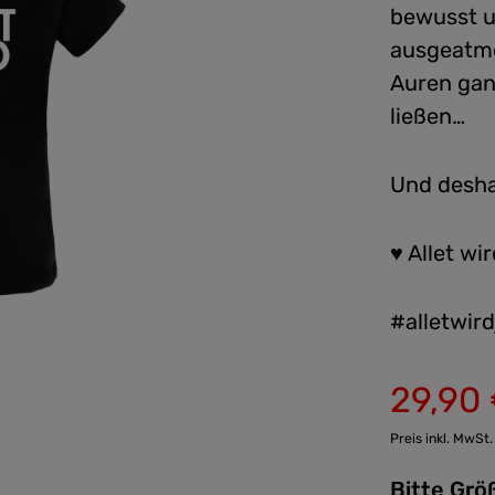
bewusst u
ausgeatme
Auren gan
ließen…
Und desha
♥ Allet wir
#alletwird
29,90
Verkaufspreis:
Preis inkl. MwSt.