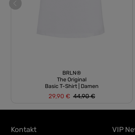
BRLN®
The Original
Basic T-Shirt | Damen
29,90 €
44,90 €
Regulärer Preis:
Verkaufspreis:
Kontakt
VIP N