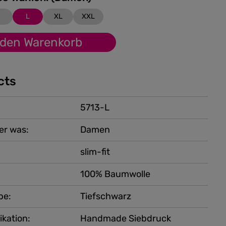
M
L
XL
XXL
 den Warenkorb
cts
5713-L
er was:
Damen
slim-fit
100% Baumwolle
be:
Tiefschwarz
ikation:
Handmade Siebdruck