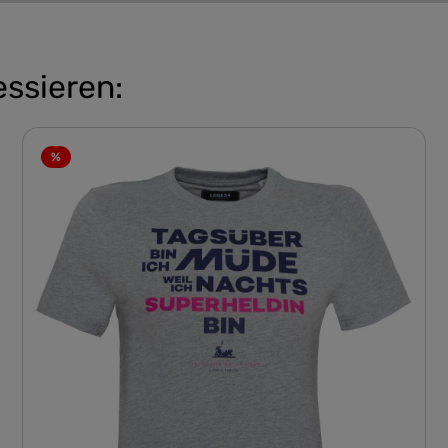
essieren:
%