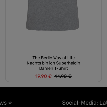
The Berlin Way of Life
Nachts bin ich Superheldin
Damen T-Shirt
19,90 €
44,90 €
Regulärer Preis:
Verkaufspreis:
ews ⭐
Social-Media: La