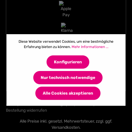
Diese Website verwendet Cookies, um eine bestmögliche
Erfahrung bieten zu können.
Mehr Informationen ...
Konfigurieren
Nur technisch notwendige
Alle Cookies akzeptieren
AGB
|
Datenschutzerklärung
|
Impressum
|
Bestellung widerrufen
Alle Preise inkl. gesetzl. Mehrwertsteuer, zzgl. ggf.
Versandkosten
.