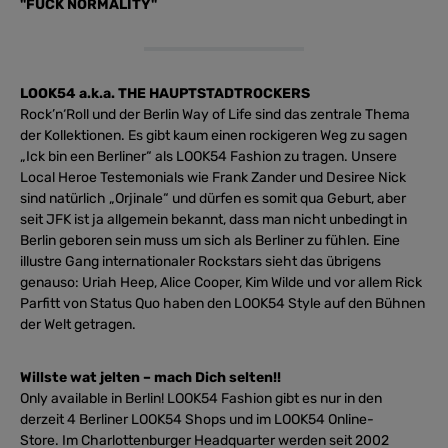
"FUCK NORMALITY"
LOOK54 a.k.a. THE HAUPTSTADTROCKERS
Rock’n‘Roll und der Berlin Way of Life sind das zentrale Thema
der Kollektionen. Es gibt kaum einen rockigeren Weg zu sagen
„Ick bin een Berliner“ als LOOK54 Fashion zu tragen. Unsere
Local Heroe Testemonials wie Frank Zander und Desiree Nick
sind natürlich „Orjinale“ und dürfen es somit qua Geburt, aber
seit JFK ist ja allgemein bekannt, dass man nicht unbedingt in
Berlin geboren sein muss um sich als Berliner zu fühlen. Eine
illustre Gang internationaler Rockstars sieht das übrigens
genauso: Uriah Heep, Alice Cooper, Kim Wilde und vor allem Rick
Parfitt von Status Quo haben den LOOK54 Style auf den Bühnen
der Welt getragen.
Willste wat jelten – mach Dich selten!!
Only available in Berlin! LOOK54 Fashion gibt es nur in den
derzeit 4 Berliner LOOK54 Shops und im LOOK54 Online-
Store. Im Charlottenburger Headquarter werden seit 2002