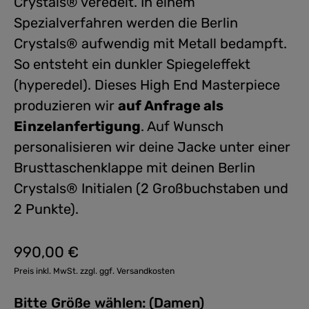
Crystals® veredelt. In einem
Spezialverfahren werden die Berlin
Crystals® aufwendig mit Metall bedampft.
So entsteht ein dunkler Spiegeleffekt
(hyperedel). Dieses High End Masterpiece
produzieren wir
auf Anfrage als
Einzelanfertigung
. Auf Wunsch
personalisieren wir deine Jacke unter einer
Brusttaschenklappe mit deinen Berlin
Crystals® Initialen (2 Großbuchstaben und
2 Punkte).
990,00 €
Regulärer Preis:
Preis inkl. MwSt. zzgl. ggf. Versandkosten
Bitte Größe wählen: (Damen)