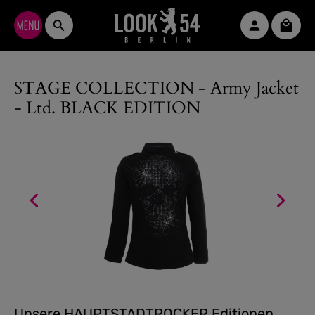
Zum Hauptinhalt springen
Waren
STAGE COLLECTION - Army Jacket
- Ltd. BLACK EDITION
Unsere HAUPTSTADTROCKER Editionen