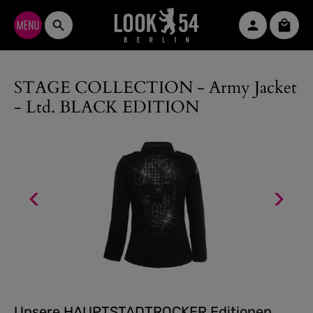
Zum Hauptinhalt springen
Waren
STAGE COLLECTION - Army Jacket
- Ltd. BLACK EDITION
Unsere HAUPTSTADTROCKER Editionen