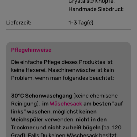
Crystals® Knöpfe,
Handmade Siebdruck
Lieferzeit:
1-3 Tag(e)
Pflegehinweise
Die einfache Pflege dieses Produktes ist
keine Hexerei. Maschinenwäsche ist kein
Problem, wenn man folgendes beachtet:
30°C Schonwaschgang
(keine chemische
Reinigung),
im
Wäschesack
am besten "auf
links" waschen
, möglichst
keinen
Weichspüler
verwenden,
nicht in den
Trockner
und
nicht zu heiß bügeln
(ca. 120
Grad).
Falls Du keinen Wäschesack besitzt,