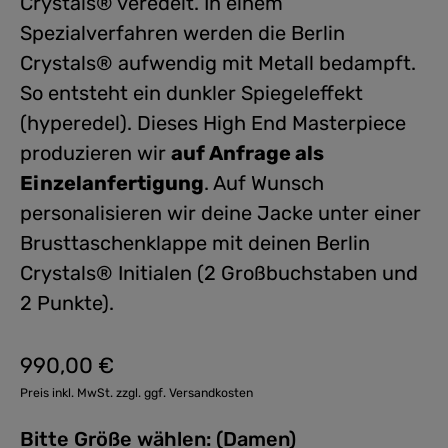
Crystals® veredelt. In einem
Spezialverfahren werden die Berlin
Crystals® aufwendig mit Metall bedampft.
So entsteht ein dunkler Spiegeleffekt
(hyperedel). Dieses High End Masterpiece
produzieren wir
auf Anfrage als
Einzelanfertigung
. Auf Wunsch
personalisieren wir deine Jacke unter einer
Brusttaschenklappe mit deinen Berlin
Crystals® Initialen (2 Großbuchstaben und
2 Punkte).
990,00 €
Regulärer Preis:
Preis inkl. MwSt. zzgl. ggf. Versandkosten
Bitte Größe wählen: (Damen)