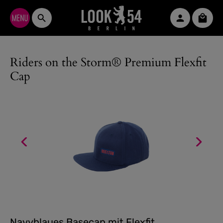
Zum Hauptinhalt springen
Waren
Riders on the Storm® Premium Flexfit
Cap
Navyblaues Basecap mit Flexfit