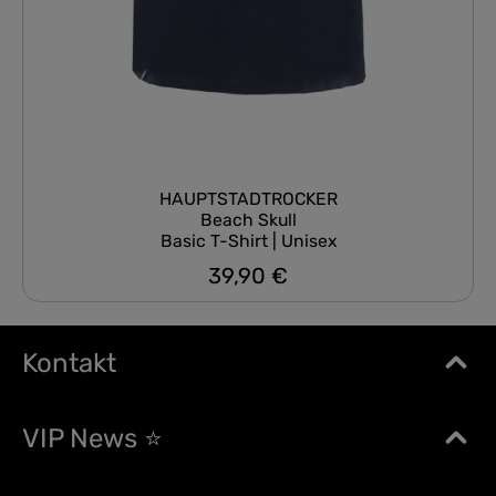
HAUPTSTADTROCKER
Beach Skull
Basic T-Shirt | Unisex
39,90 €
Regulärer Preis:
Kontakt
VIP News ⭐