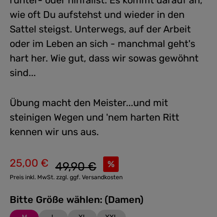
runter- oder hinfällst. Es kommt darauf an,
wie oft Du aufstehst und wieder in den
Sattel steigst. Unterwegs, auf der Arbeit
oder im Leben an sich - manchmal geht's
hart her. Wie gut, dass wir sowas gewöhnt
sind...
Übung macht den Meister...und mit
steinigen Wegen und 'nem harten Ritt
kennen wir uns aus.
25,00 €
Regulärer Preis:
%
49,90 €
Verkaufspreis:
Preis inkl. MwSt. zzgl. ggf. Versandkosten
Bitte Größe wählen: (Damen)