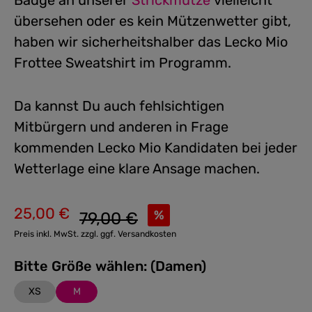
Badge an unserer
Strickmütze
vielleicht
übersehen oder es kein Mützenwetter gibt,
haben wir sicherheitshalber das Lecko Mio
Frottee Sweatshirt im Programm.
Da kannst Du auch fehlsichtigen
Mitbürgern und anderen in Frage
kommenden Lecko Mio Kandidaten bei jeder
Wetterlage eine klare Ansage machen.
25,00 €
Regulärer Preis:
%
79,00 €
Verkaufspreis:
Preis inkl. MwSt. zzgl. ggf. Versandkosten
Bitte Größe wählen: (Damen)
XS
M