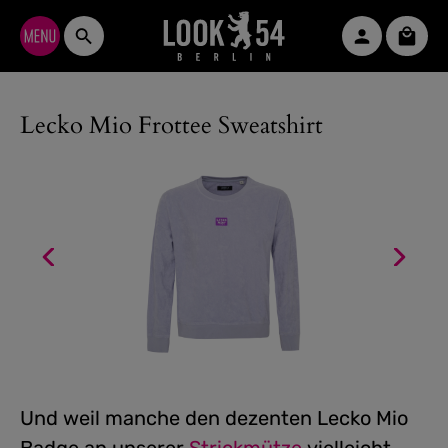
Zum Hauptinhalt springen
Waren
Lecko Mio Frottee Sweatshirt
Und weil manche den dezenten Lecko Mio