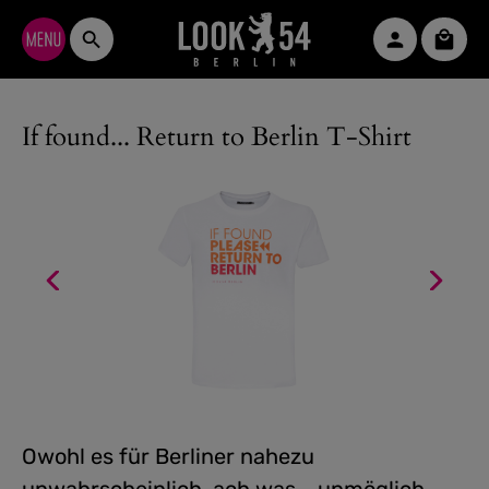
Zum Hauptinhalt springen
Waren
If found... Return to Berlin T-Shirt
Owohl es für Berliner nahezu