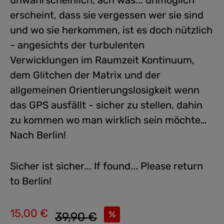
unwahrscheinlich, ach was... unmöglich
erscheint, dass sie vergessen wer sie sind
und wo sie herkommen, ist es doch nützlich
- angesichts der turbulenten
Verwicklungen im Raumzeit Kontinuum,
dem Glitchen der Matrix und der
allgemeinen Orientierungslosigkeit wenn
das GPS ausfällt - sicher zu stellen, dahin
zu kommen wo man wirklich sein möchte…
Nach Berlin!
Sicher ist sicher... If found... Please return
to Berlin!
15,00 €
Regulärer Preis:
%
39,90 €
Verkaufspreis: