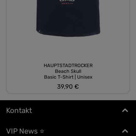
HAUPTSTADTROCKER
Beach Skull
Basic T-Shirt | Unisex
39,90 €
Regulärer Preis:
Kontakt
VIP News ⭐