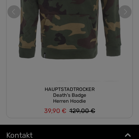
HAUPTSTADTROCKER
Death's Badge
Herren Hoodie
39,90 €
129,00 €
Regulärer Preis:
Verkaufspreis:
Kontakt