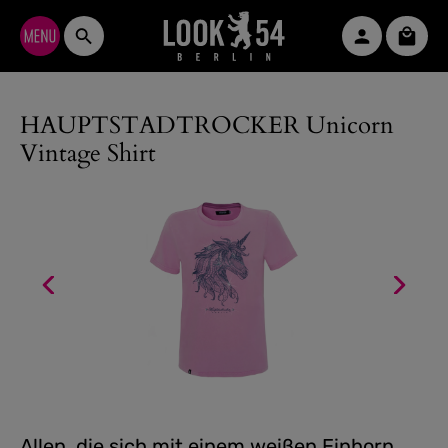
Zum Hauptinhalt springen
Waren
HAUPTSTADTROCKER Unicorn
Vintage Shirt
Allen, die sich mit einem weißen Einhorn