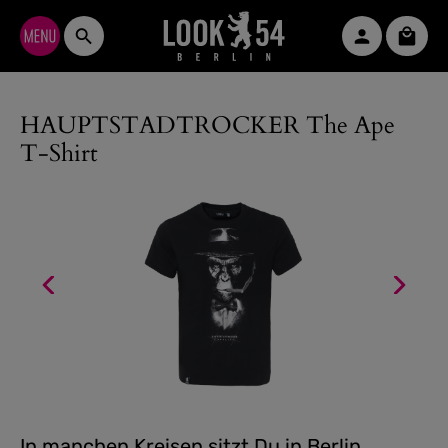
Zum Hauptinhalt springen
Waren
HAUPTSTADTROCKER The Ape
T-Shirt
In manchen Kreisen sitzt Du in Berlin