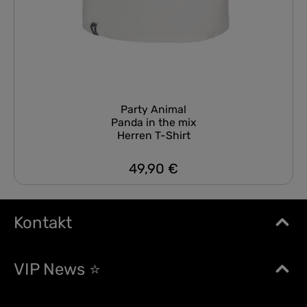
Party Animal
Panda in the mix
Herren T-Shirt
49,90 €
Regulärer Preis:
Kontakt
VIP News ⭐