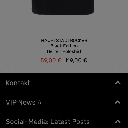
HAUPTSTADTROCKER
Black Edition
Herren Poloshirt
59,00 €
119,00 €
Regulärer Preis:
Verkaufspreis:
Kontakt
VIP News ⭐
Social-Media: Latest Posts