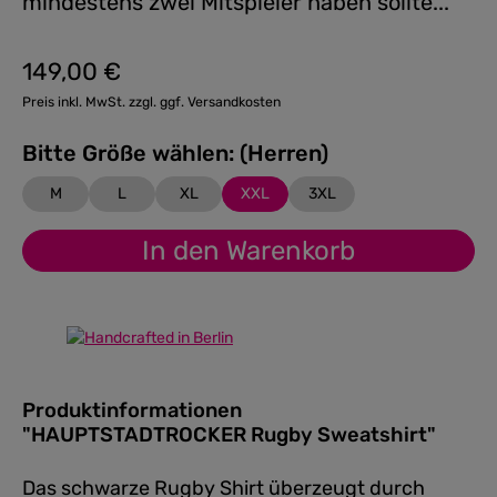
mindestens zwei Mitspieler haben sollte...
149,00 €
Regulärer Preis:
Preis inkl. MwSt. zzgl. ggf. Versandkosten
Bitte Größe wählen: (Herren)
M
L
XL
XXL
3XL
In den Warenkorb
Produktinformationen
"HAUPTSTADTROCKER Rugby Sweatshirt"
Das schwarze Rugby Shirt überzeugt durch