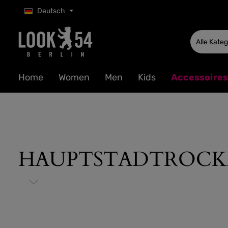
Deutsch
 Hauptinhalt springen
Zur Suche springen
Zur Hauptnavigation springen
Alle Kate
Home
Women
Men
Kids
Accessoires
HAUPTSTADTROCKER 