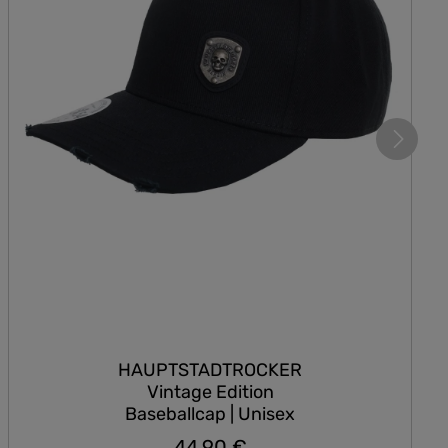
HAUPTSTADTROCKER
Vintage Edition
Baseballcap | Unisex
44,90 €
Regulärer Preis: