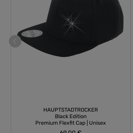
HAUPTSTADTROCKER
Black Edition
Premium Flexfit Cap | Unisex
69,00 €
Regulärer Preis: