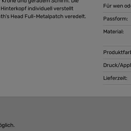
r Krone und geradem Schirm. Die
Für wen od
nterkopf individuell verstellt
th's Head Full-Metalpatch veredelt.
Passform:
Material:
Produktfar
Druck/Appl
Lieferzeit:
öglich.