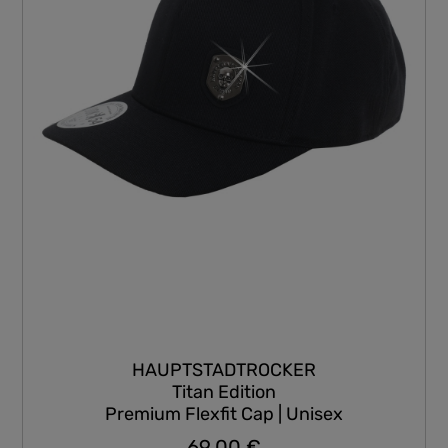
HAUPTSTADTROCKER
Titan Edition
Premium Flexfit Cap | Unisex
69,00 €
Regulärer Preis: