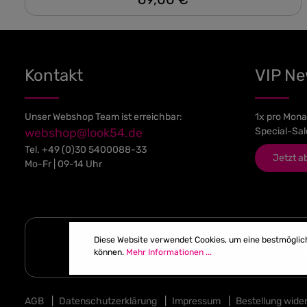
Kontakt
VIP N
Unser Webshop Team ist erreichbar:
1x pro Mona
webshop@look54.de
Special-Sal
Tel.
+49 (0)30 5400088-33
Jetzt a
Mo-Fr | 09-14 Uhr
Diese Website verwendet Cookies, um eine bestmöglic
können.
Mehr Informationen ...
AGB
|
Datenschutzerklärung
|
Impressum
|
Bestellung wide