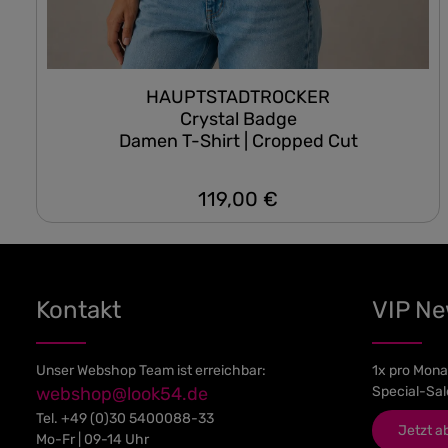
HAUPTSTADTROCKER
Crystal Badge
Damen T-Shirt | Cropped Cut
119,00 €
Regulärer Preis:
Kontakt
VIP N
Unser Webshop Team ist erreichbar:
1x pro Mona
webshop@look54.de
Special-Sal
Tel.
+49 (0)30 5400088-33
Jetzt a
Mo-Fr | 09-14 Uhr