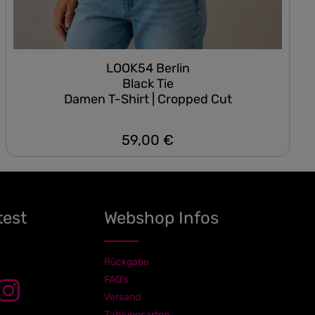
LOOK54 Berlin
Black Tie
Damen T-Shirt | Cropped Cut
59,00 €
Regulärer Preis:
test
Webshop Infos
Rückgabe
FAQ's
Versand
Zahlungsarten