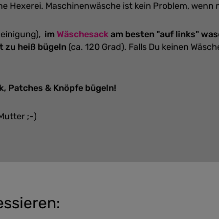
eine Hexerei. Maschinenwäsche ist kein Problem, wenn
einigung),
im
Wäschesack
am besten "auf links" wa
t zu heiß bügeln
(ca. 120 Grad).
Falls Du keinen Wäsc
k, Patches & Knöpfe bügeln!
Mutter ;-)
essieren: