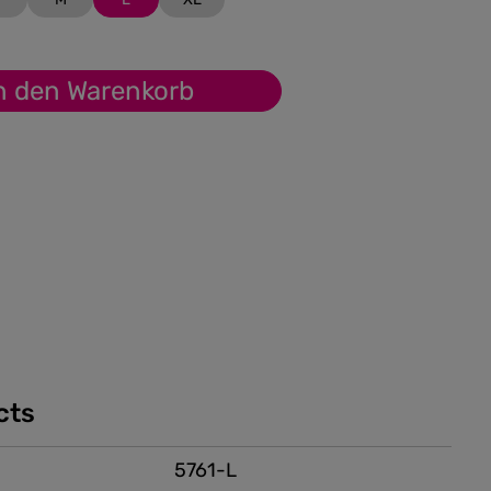
n den Warenkorb
cts
5761-L