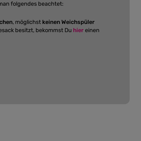
 man folgendes beachtet:
schen
, möglichst
keinen Weichspüler
hesack besitzt, bekommst Du
hier
einen