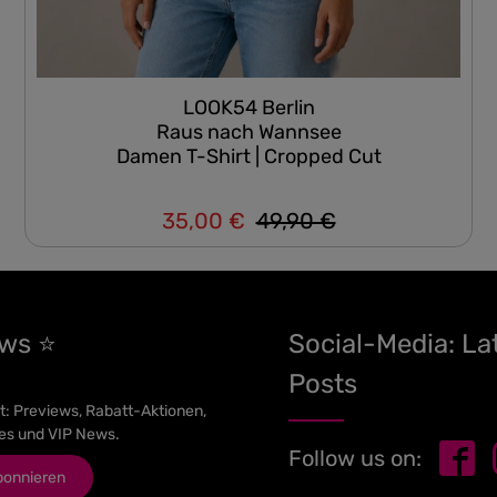
LOOK54 Berlin
Raus nach Wannsee
Damen T-Shirt | Cropped Cut
35,00 €
49,90 €
Regulärer Preis:
Verkaufspreis:
ews ⭐
Social-Media: La
Posts
t: Previews, Rabatt-Aktionen,
es und VIP News.
Follow us on:
bonnieren