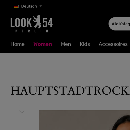
Deutsch
 Hauptinhalt springen
Zur Suche springen
Zur Hauptnavigation springen
Alle Kate
Home
Women
Men
Kids
Accessoires
HAUPTSTADTROCKER Cr