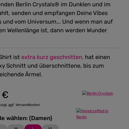
enden Berlin Crystals® im Dunklen und im
rahlt, senden und empfangen Deine Vibes
ns und vom Universum... Und wenn man auf
hen Wellenlänge ist, dann werden Wunder
hirt ist
extra kurz geschnitten,
hat einen
xy Schnitt und überschnittene, bis zum
reichende Ärmel.
 €
:
 zzgl. ggf. Versandkosten
Bitte Größe wählen: (Damen)
M
L
XL