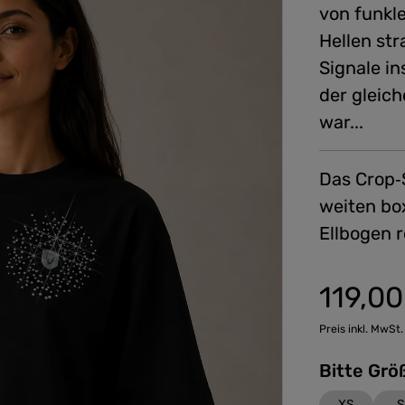
von funkl
Hellen st
Signale i
der gleic
war...
Das Crop‑S
weiten bo
Ellbogen 
119,00
Regulärer Preis
Preis inkl. MwSt.
XS
S