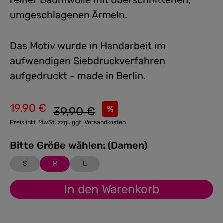
reiner Baumwolle mit überschnittenen,
umgeschlagenen Ärmeln.
Das Motiv wurde in Handarbeit im
aufwendigen Siebdruckverfahren
aufgedruckt - made in Berlin.
19,90 €
Regulärer Preis:
%
39,90 €
Verkaufspreis:
Preis inkl. MwSt. zzgl. ggf. Versandkosten
Bitte Größe wählen: (Damen)
S
M
L
In den Warenkorb