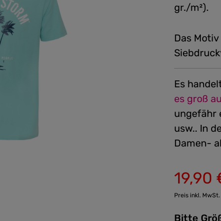
gr./m²).
Das Motiv
Siebdruck
Es handel
es groß a
ungefähr 
usw.. In d
Damen- al
19,90 
Verkaufspreis:
Preis inkl. MwSt.