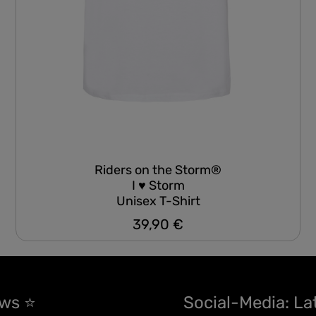
Riders on the Storm®
I ♥ Storm
Unisex T-Shirt
39,90 €
Regulärer Preis:
ews ⭐
Social-Media: La