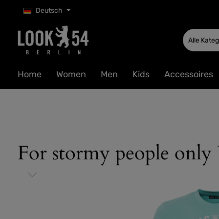
Deutsch
 Hauptinhalt springen
Zur Suche springen
Zur Hauptnavigation springen
Alle Kate
Home
Women
Men
Kids
Accessoires
For stormy people only