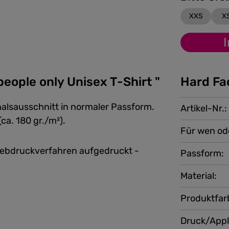
XXS
X
eople only Unisex T-Shirt "
Hard Fa
halsausschnitt in normaler Passform.
Artikel-Nr.:
(ca. 180 gr./m²).
Für wen od
iebdruckverfahren aufgedruckt -
Passform:
Material:
Produktfar
Druck/Appl