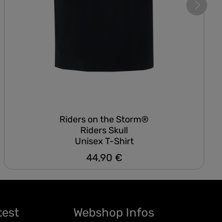
Riders on the Storm®
Riders Skull
Unisex T-Shirt
44,90 €
Regulärer Preis:
test
Webshop Infos