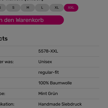
S
S
M
L
XL
XXL
In den Warenkorb
cts
5578-XXL
er was:
Unisex
regular-fit
100% Baumwolle
be:
Mint Grün
ikation:
Handmade Siebdruck