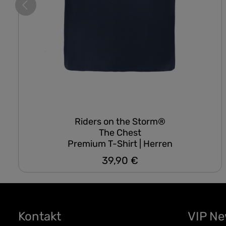
Riders on the Storm®
The Chest
Premium T-Shirt | Herren
39,90 €
Regulärer Preis:
Kontakt
VIP N