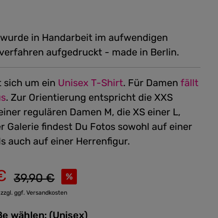
 wurde in Handarbeit im aufwendigen
verfahren aufgedruckt - made in Berlin.
t sich um ein
Unisex T-Shirt
.
Für Damen
fällt
us
. Zur Orientierung entspricht die XXS
einer regulären Damen M, die XS einer L,
er Galerie findest Du Fotos sowohl auf einer
s auch auf einer Herrenfigur.
€
Regulärer Preis:
39,90 €
%
 zzgl. ggf. Versandkosten
Bitte Größe wählen: (Unisex)