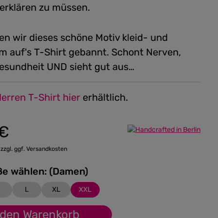
t erklären zu müssen.
en wir dieses schöne Motiv kleid- und
m auf's T-Shirt gebannt. Schont Nerven,
Gesundheit UND sieht gut aus…
erren T-Shirt hier
erhältlich.
 €
:
 zzgl. ggf. Versandkosten
Bitte Größe wählen: (Damen)
M
L
XL
XXL
 den Warenkorb