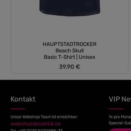
HAUPTSTADTROCKER
Beach Skull
Basic T-Shirt | Unisex
39,90 €
Regulärer Preis:
Kontakt
VIP N
Unser Webshop Team ist erreichbar:
1x pro Mona
webshop@look54.de
Special-Sal
Tel.
+49 (0)30 5400088-33