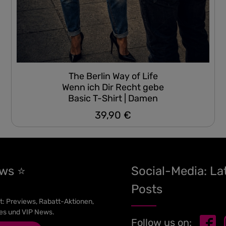
The Berlin Way of Life
Wenn ich Dir Recht gebe
Basic T-Shirt | Damen
39,90 €
Regulärer Preis:
ews ⭐
Social-Media: La
Posts
t: Previews, Rabatt-Aktionen,
es und VIP News.
Follow us on: