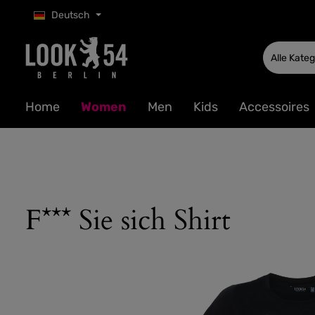
Deutsch
 Hauptinhalt springen
Zur Suche springen
Zur Hauptnavigation springen
Alle Kate
Home
Women
Men
Kids
Accessoires
F*** Sie sich Shirt