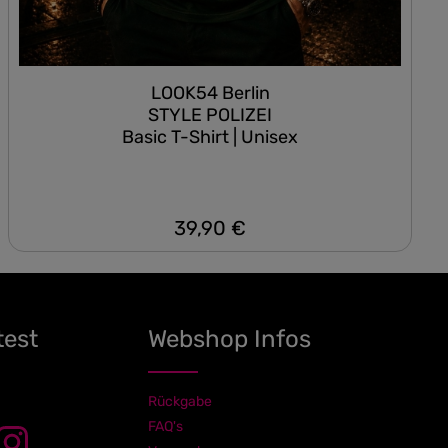
LOOK54 Berlin
STYLE POLIZEI
Basic T-Shirt | Unisex
39,90 €
Regulärer Preis:
test
Webshop Infos
Rückgabe
FAQ's