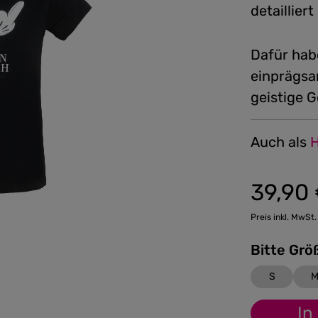
detaillier
Dafür hab
einprägsa
geistige 
Auch als
H
39,90
Regulärer Preis
Preis inkl. MwSt.
S
In