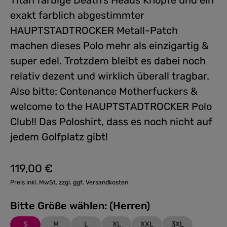
Titan farbige Death's Heads Knöpfe und ein
exakt farblich abgestimmter
HAUPTSTADTROCKER Metall-Patch
machen dieses Polo mehr als einzigartig &
super edel. Trotzdem bleibt es dabei noch
relativ dezent und wirklich überall tragbar.
Also bitte: Contenance Motherfuckers &
welcome to the HAUPTSTADTROCKER Polo
Club!! Das Poloshirt, dass es noch nicht auf
jedem Golfplatz gibt!
119,00 €
Regulärer Preis:
Preis inkl. MwSt. zzgl. ggf. Versandkosten
Bitte Größe wählen: (Herren)
S
M
L
XL
XXL
3XL