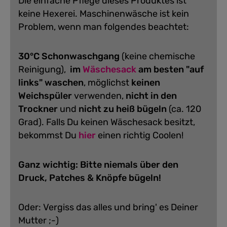
Die einfache Pflege dieses Produktes ist
keine Hexerei. Maschinenwäsche ist kein
Problem, wenn man folgendes beachtet:
30°C Schonwaschgang
(keine chemische
Reinigung),
im
Wäschesack
am besten "auf
links" waschen
, möglichst
keinen
Weichspüler
verwenden,
nicht in den
Trockner
und
nicht zu heiß bügeln
(ca. 120
Grad).
Falls Du keinen Wäschesack besitzt,
bekommst Du
hier
einen richtig Coolen!
Ganz wichtig: Bitte niemals über den
Druck, Patches & Knöpfe bügeln!
Oder: Vergiss das alles und bring' es Deiner
Mutter ;-)